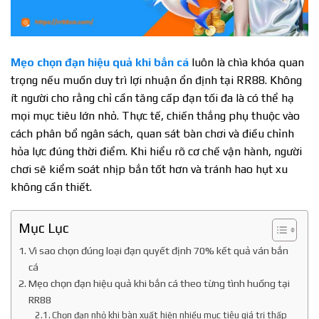
Mẹo chọn đạn hiệu quả khi bắn cá
luôn là chìa khóa quan
trọng nếu muốn duy trì lợi nhuận ổn định tại RR88. Không
ít người cho rằng chỉ cần tăng cấp đạn tối đa là có thể hạ
mọi mục tiêu lớn nhỏ. Thực tế, chiến thắng phụ thuộc vào
cách phân bổ ngân sách, quan sát bàn chơi và điều chỉnh
hỏa lực đúng thời điểm. Khi hiểu rõ cơ chế vận hành, người
chơi sẽ kiểm soát nhịp bắn tốt hơn và tránh hao hụt xu
không cần thiết.
Mục Lục
Vì sao chọn đúng loại đạn quyết định 70% kết quả ván bắn
cá
Mẹo chọn đạn hiệu quả khi bắn cá theo từng tình huống tại
RR88
Chọn đạn nhỏ khi bàn xuất hiện nhiều mục tiêu giá trị thấp