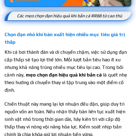
Các mẹo chọn đạn hiệu quả khi bắn cá RR88 từ cao thủ
Chọn đạn nhỏ khi bàn xuất hiện nhiều mục tiêu giá trị
thấp
Khi cá bơi thành đàn và di chuyển chậm, việc sử dụng đạn
cấp thấp sẽ tạo lợi thế lớn. Mỗi lượt bắn tiêu hao ít xu
nhưng khả năng trúng nhiều mục tiêu lại cao. Trong bối
cảnh này,
mẹo chọn đạn hiệu quả khi bắn cá
là quét nhẹ
theo hướng di chuyển thay vì tập trung vào một điểm cố
định.
Chiến thuật này mang lại lợi nhuận đều đặn, giúp duy trì
nguồn vốn an toàn. Nếu nhận thấy bàn liên tục xuất hiện
sinh vật nhỏ trong thời gian dài, hãy kiên trì với cấp độ
thấp thay vì nóng vội nâng hỏa lực. Kiểm soát nhịp bắn
chính là chìa khóa giữ lợi nhuận bền vững.