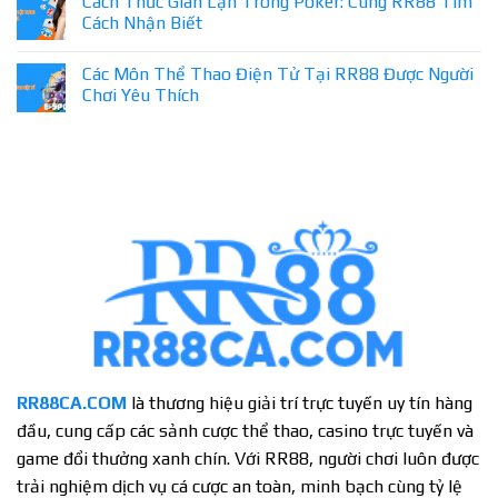
Cách Thức Gian Lận Trong Poker: Cùng RR88 Tìm
Cách Nhận Biết
Các Môn Thể Thao Điện Tử Tại RR88 Được Người
Chơi Yêu Thích
RR88CA.COM
là thương hiệu giải trí trực tuyến uy tín hàng
đầu, cung cấp các sảnh cược thể thao, casino trực tuyến và
game đổi thưởng xanh chín. Với RR88, người chơi luôn được
trải nghiệm dịch vụ cá cược an toàn, minh bạch cùng tỷ lệ