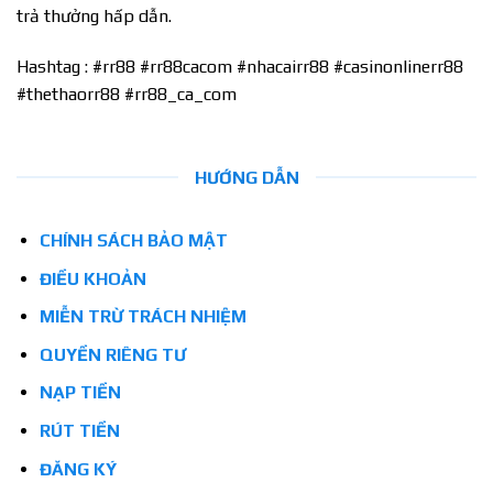
trả thưởng hấp dẫn.
Hashtag : #rr88 #rr88cacom #nhacairr88 #casinonlinerr88
#thethaorr88 #rr88_ca_com
HƯỚNG DẪN
CHÍNH SÁCH BẢO MẬT
ĐIỀU KHOẢN
MIỄN TRỪ TRÁCH NHIỆM
QUYỀN RIÊNG TƯ
NẠP TIỀN
RÚT TIỀN
ĐĂNG KÝ