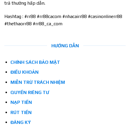
trả thưởng hấp dẫn.
Hashtag : #rr88 #rr88cacom #nhacairr88 #casinonlinerr88
#thethaorr88 #rr88_ca_com
HƯỚNG DẪN
CHÍNH SÁCH BẢO MẬT
ĐIỀU KHOẢN
MIỄN TRỪ TRÁCH NHIỆM
QUYỀN RIÊNG TƯ
NẠP TIỀN
RÚT TIỀN
ĐĂNG KÝ