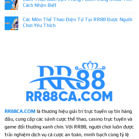
Cách Nhận Biết
Các Môn Thể Thao Điện Tử Tại RR88 Được Người
Chơi Yêu Thích
RR88CA.COM
là thương hiệu giải trí trực tuyến uy tín hàng
đầu, cung cấp các sảnh cược thể thao, casino trực tuyến và
game đổi thưởng xanh chín. Với RR88, người chơi luôn được
trải nghiệm dịch vụ cá cược an toàn, minh bạch cùng tỷ lệ