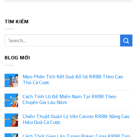
TÌM KIẾM
BLOG MỚI
Mẹo Phân Tích Kết Quả Xổ Số RR88 Theo Cao
Thủ Cá Cược
Cách Tính Lô Đề Miền Nam Tại RR88 Theo
Chuyên Gia Lâu Năm
Chiến Thuật Quản Lý Vốn Casino RR88: Nâng Cao
Hiệu Quả Cá Cược
Cách Thức Gian Lận Trong Poker: Cùng RR88 Tìm