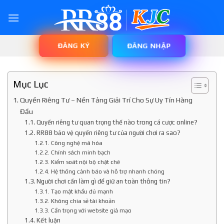
Skip
to
content
ĐĂNG NHẬP
ĐĂNG KÝ
Mục Lục
Quyền Riêng Tư – Nền Tảng Giải Trí Cho Sự Uy Tín Hàng
Đầu
Quyền riêng tư quan trọng thế nào trong cá cược online?
RR88 bảo vệ quyền riêng tư của người chơi ra sao?
Công nghệ mã hóa
Chính sách minh bạch
Kiểm soát nội bộ chặt chẽ
Hệ thống cảnh báo và hỗ trợ nhanh chóng
Người chơi cần làm gì để giữ an toàn thông tin?
Tạo mật khẩu đủ mạnh
Không chia sẻ tài khoản
Cẩn trọng với website giả mạo
Kết luận