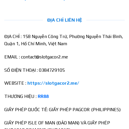
ĐỊA CHỈ LIÊN HỆ
ĐỊA CHỈ : 158 Nguyễn Công Trứ, Phường Nguyễn Thái Bình,
Quận 1, Hồ Chí Minh, Việt Nam
EMAIL :
contact@slotgacor2.me
SỐ ĐIỆN THOẠI : 0384729105
WEBSITE :
https://slotgacor2.me/
THƯƠNG HIỆU :
RR88
GIẤY PHÉP QUỐC TẾ: GIẤY PHÉP PAGCOR (PHILIPPINES)
GIẤY PHÉP ISLE OF MAN (ĐẢO MAN) VÀ GIẤY PHÉP