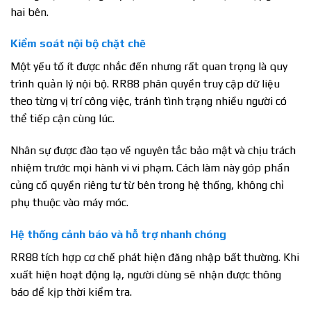
hai bên.
Kiểm soát nội bộ chặt chẽ
Một yếu tố ít được nhắc đến nhưng rất quan trọng là quy
trình quản lý nội bộ. RR88 phân quyền truy cập dữ liệu
theo từng vị trí công việc, tránh tình trạng nhiều người có
thể tiếp cận cùng lúc.
Nhân sự được đào tạo về nguyên tắc bảo mật và chịu trách
nhiệm trước mọi hành vi vi phạm. Cách làm này góp phần
củng cố quyền riêng tư từ bên trong hệ thống, không chỉ
phụ thuộc vào máy móc.
Hệ thống cảnh báo và hỗ trợ nhanh chóng
RR88 tích hợp cơ chế phát hiện đăng nhập bất thường. Khi
xuất hiện hoạt động lạ, người dùng sẽ nhận được thông
báo để kịp thời kiểm tra.