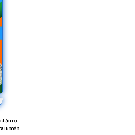
 nhận cụ
 tài khoản,