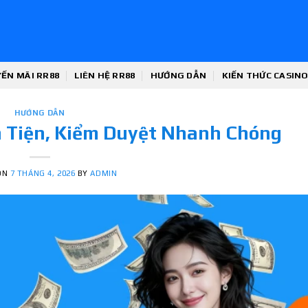
ẾN MÃI RR88
LIÊN HỆ RR88
HƯỚNG DẪN
KIẾN THỨC CASIN
HƯỚNG DẪN
n Tiện, Kiểm Duyệt Nhanh Chóng
ON
7 THÁNG 4, 2026
BY
ADMIN