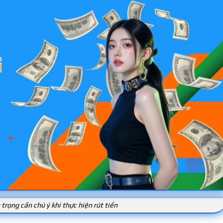
trọng cần chú ý khi thực hiện rút tiền