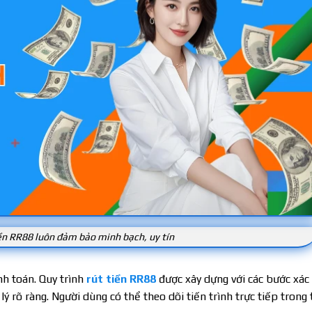
iền RR88 luôn đảm bảo minh bạch, uy tín
nh toán. Quy trình
rút tiền RR88
được xây dựng với các bước xác
 lý rõ ràng. Người dùng có thể theo dõi tiến trình trực tiếp trong