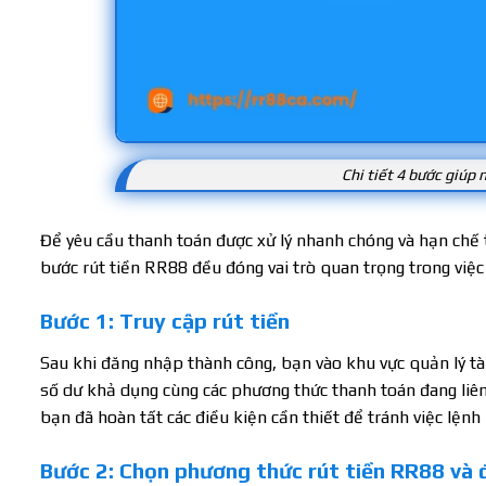
Chi tiết 4 bước giúp 
Để yêu cầu thanh toán được xử lý nhanh chóng và hạn chế t
bước rút tiền RR88 đều đóng vai trò quan trọng trong việc
Bước 1: Truy cập rút tiền
Sau khi đăng nhập thành công, bạn vào khu vực quản lý tài 
số dư khả dụng cùng các phương thức thanh toán đang liên 
bạn đã hoàn tất các điều kiện cần thiết để tránh việc lệnh b
Bước 2: Chọn phương thức rút tiền RR88 và đ