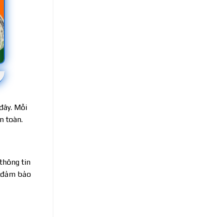
đây. Mỗi
n toàn.
thông tin
, đảm bảo