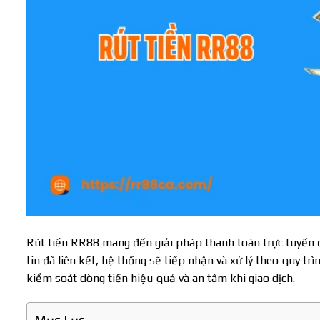
Rút tiền RR88 mang đến giải pháp thanh toán trực tuyến đ
tin đã liên kết, hệ thống sẽ tiếp nhận và xử lý theo quy tr
kiểm soát dòng tiền hiệu quả và an tâm khi giao dịch.
Mục Lục