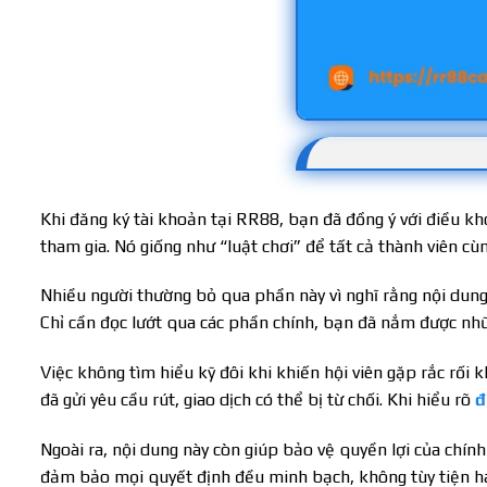
Khi đăng ký tài khoản tại RR88, bạn đã đồng ý với điều kh
tham gia. Nó giống như “luật chơi” để tất cả thành viên cù
Nhiều người thường bỏ qua phần này vì nghĩ rằng nội dung d
Chỉ cần đọc lướt qua các phần chính, bạn đã nắm được nhữn
Việc không tìm hiểu kỹ đôi khi khiến hội viên gặp rắc rối
đã gửi yêu cầu rút, giao dịch có thể bị từ chối. Khi hiểu rõ
đ
Ngoài ra, nội dung này còn giúp bảo vệ quyền lợi của chín
đảm bảo mọi quyết định đều minh bạch, không tùy tiện ha