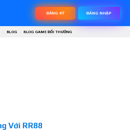
ĐĂNG NHẬP
ĐĂNG KÝ
O
BLOG
BLOG GAME ĐỔI THƯỞNG
ng Với RR88