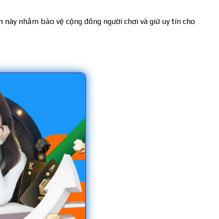
 này nhằm bảo vệ cộng đồng người chơi và giữ uy tín cho