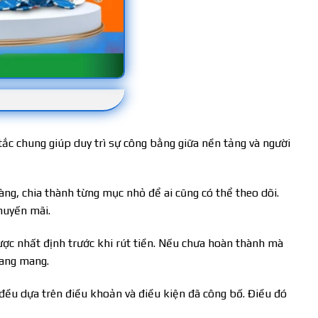
tắc chung giúp duy trì sự công bằng giữa nền tảng và người
àng, chia thành từng mục nhỏ để ai cũng có thể theo dõi.
huyến mãi.
cược nhất định trước khi rút tiền. Nếu chưa hoàn thành mà
oang mang.
 đều dựa trên điều khoản và điều kiện đã công bố. Điều đó