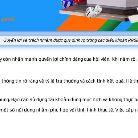
Quyền lợi và trách nhiệm được quy định rõ trong các điều khoản RR8
y còn nhấn mạnh quyền lợi chính đáng của hội viên. Khi nắm rõ,
hông tin rõ ràng về tỷ lệ trả thưởng và cách tính kết quả. Hệ t
chung. Bạn cần sử dụng tài khoản đúng mục đích và không thực h
một số nội dung nhằm phù hợp với tình hình thực tế. Việc cập n