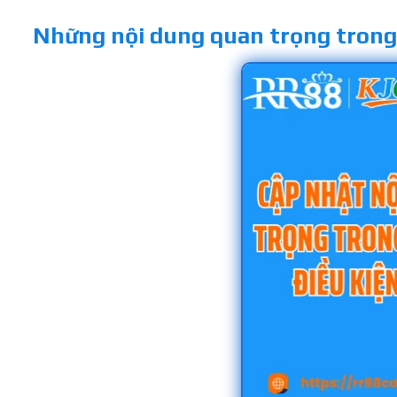
Những nội dung quan trọng trong 