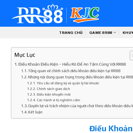
Skip
to
content
TRANG CHỦ
GAME RR88
KHUY
Mục Lục
Điều Khoản Điều Kiện – Hiểu Rõ Để An Tâm Cùng Với RR88
Tổng quan về chính sách điều khoản điều kiện tại RR88
Những nội dung quan trọng trong điều khoản điều kiện tại RR
Yêu cầu về đăng ký và quản lý tài khoản
Chính sách giao dịch
Điều kiện khuyến mãi
Các hành vi bị nghiêm cấm
Quyền lợi và trách nhiệm của người chơi theo điều khoản điều 
Kết luận
Điều Khoản