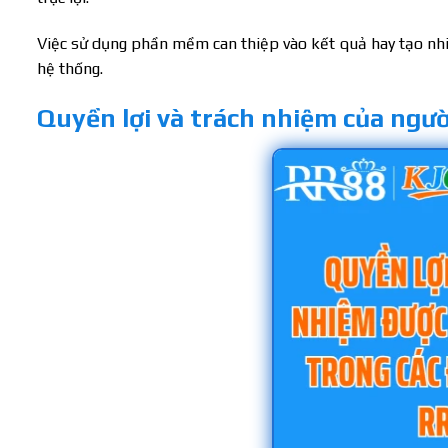
Việc sử dụng phần mềm can thiệp vào kết quả hay tạo nhiề
hệ thống.
Quyền lợi và trách nhiệm của ngườ