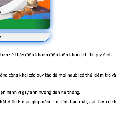
8
 bạn sẽ thấy điều khoản điều kiện không chỉ là quy định
hống công khai các quy tắc để mọi người có thể kiểm tra và
iện hành vi gây ảnh hưởng đến hệ thống.
hật điều khoản giúp nâng cao tính bảo mật, cải thiện dịch